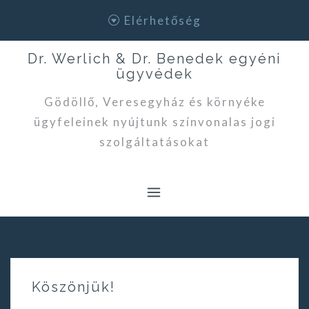
Skip
Elérhetőség
to
content
Dr. Werlich & Dr. Benedek egyéni
ügyvédek
Gödöllő, Veresegyház és környéke
ügyfeleinek nyújtunk színvonalas jogi
szolgáltatásokat
Köszönjük!