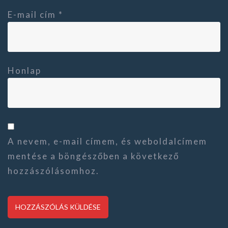
E-mail cím
*
Honlap
A nevem, e-mail címem, és weboldalcímem
mentése a böngészőben a következő
hozzászólásomhoz.