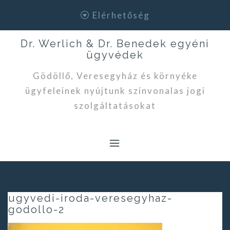
Skip
Elérhetőség
to
content
Dr. Werlich & Dr. Benedek egyéni
ügyvédek
Gödöllő, Veresegyház és környéke
ügyfeleinek nyújtunk színvonalas jogi
szolgáltatásokat
ugyvedi-iroda-veresegyhaz-
godollo-2